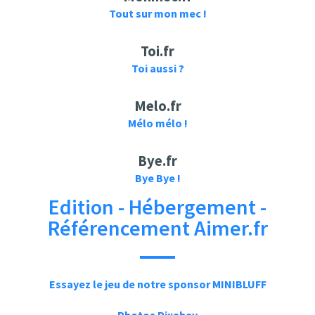
Aimer Official
CH Music Channel
Tout sur mon mec !
【HD】After Dark -
YouTube Channel
Aimer - words【中
Aimer - Brave Shine
Toi.fr
日字幕】
Toi aussi ?
Melo.fr
Mélo mélo !
Bye.fr
Aimer Official
Aimer Official
Bye Bye !
YouTube Channel
YouTube Channel
Edition - Hébergement -
Aimer -
Aimer 『茜さす』
Anatanideawanaker
MUSIC VIDEO（FULL
Référencement Aimer.fr
eba -Kasetsutouka-
ver.）
Essayez le jeu de notre sponsor MINIBLUFF