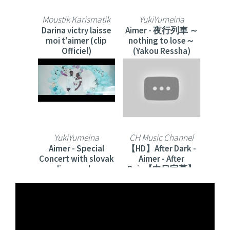
Moustik Karismatik
YukiYumeina
Darina victry laisse
Aimer - 夜行列車 ～
moi t'aimer (clip
nothing to lose～
Officiel)
(Yakou Ressha)
YukiYumeina
CH Music Channel
Aimer - Special
【HD】After Dark -
Concert with slovak
Aimer - After
radio symphony
Rain【中日字幕】
orchestra 'ARIA
STRINGS'