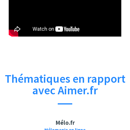
CH Music Channel
Aimer Official
【HD】春はゆく/
YouTube Channel
marie - Aimer -
Aimer × 梶浦由記
marie【中日字幕】
「春はゆく」the
end of spring
2020（劇場版
「Fate/stay night
[Heaven's Feel]」
Ⅲ.spring song主題
Thématiques en rapport
歌）
avec Aimer.fr
Love Aimer Forever
CH Music Channel
Mélo.fr
Blind to you / Aimer
【HD】Fate/stay
Mélomanie en ligne