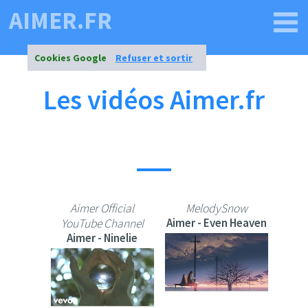
AIMER.FR
Cookies Google
Refuser et sortir
Les vidéos Aimer.fr
Aimer Official
MelodySnow
Aimer - Even Heaven
YouTube Channel
Aimer - Ninelie