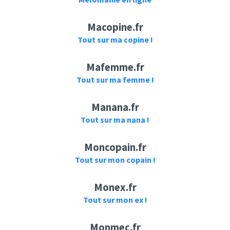
[English subtitle]
night [Heaven's
Feel] III.Spring Song
- Aimer - 春はゆく
Macopine.fr
【中日字幕】
Tout sur ma copine !
Mafemme.fr
Tout sur ma femme !
Manana.fr
Love Aimer Forever
CH Music Channel
Tout sur ma nana !
ONE / Aimer [English
【HD】DAWN -
subtitle]
Aimer - AM04:00【中
Moncopain.fr
日字幕】
Tout sur mon copain !
Monex.fr
Tout sur mon ex !
Monmec.fr